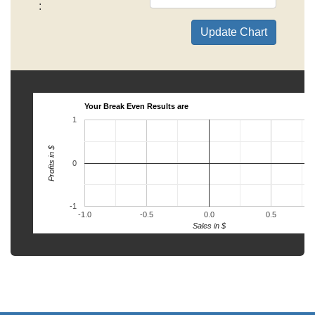
:
Your Break Even Results are
1
Profits in $
0
-1
-1.0
-0.5
0.0
0.5
Sales in $