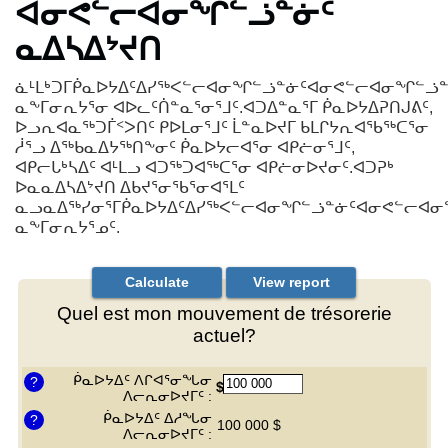
ᐊᓂᕙᓪᓕᐊᓂᖏᓪᓘᓐᓃᑦ
ᓇᐃᓴᐃᔾᔪᑎ
ᓈᒻᒪᒃᑐᒥᑮᓇᐅᔭᐃᑦᐃᓯᖅᐸᓪᓕᐊᓂᖏᓪᓘᓐᓃᑦᐊᓂᕙᓪᓕᐊᓂᖏᓪᓘᓐ
ᓇᖕᒥᓂᕆᔭᕐᓂ ᐊᐅᓚᑦᑏᓐᓇᕐᓂᕐᒧᑦ.ᐊᑐᐃᓐᓇᕐᒥ ᑮᓇᐅᔭᐃᕈᑎᒍᕕᑦ,
ᐅᓗᕆᐊᓇᖅᑐᒦᑉᐳᑎᑦ ᑭᐅᒪᓂᕐᒧᑦ ᒫᓐᓇᐅᔪᒥ ᑲᒪᒋᔭᕆᐊᖃᖅᑕᕐᓂ
ᓲᕐᓗ ᐃᖅᑲᓇᐃᔭᖅᑎᖕᓂᑦ ᑮᓇᐅᔭᓕᐊᕐᓂ ᐊᑭᓖᓂᕐᒧᑦ,
ᐊᑭᓕᒐᒃᓴᐃᑦ ᐊᒻᒪᓗ ᐊᑐᖅᑐᐊᖅᑕᕐᓂ ᐊᑭᓖᓂᐅᔪᓂᑦ.ᐊᑐᕈᒃ
ᐅᓇᓇᐃᓴᐃᔾᔪᑎ ᐃᑲᔪᕐᓂᖃᕐᓂᐊᕐᒪᑦ
ᓇᓗᓇᐃᖅᓯᓂᕐᒥᑮᓇᐅᔭᐃᑦᐃᓯᖅᐸᓪᓕᐊᓂᖏᓪᓘᓐᓃᑦᐊᓂᕙᓪᓕᐊᓂ
ᓇᖕᒥᓂᕆᔭᕐᓄᑦ.
Quel est mon mouvement de trésorerie
actuel?
ᑮᓇᐅᔭᐃᑦ ᐱᒋᐊᕐᓂᖓᓂ
?
$
ᐱᓕᕆᓂᐅᔪᒥᑦ :
ᑮᓇᐅᔭᐃᑦ ᐃᓱᖓᓂ
?
100 000 $
ᐱᓕᕆᓂᐅᔪᒥᑦ :