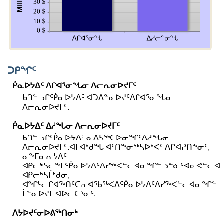
ᑐᑭᖏᑦ
ᑮᓇᐅᔭᐃᑦ ᐱᒋᐊᕐᓂᖓᓂ ᐱᓕᕆᓂᐅᔪᒥᑦ
ᑲᑎᓪᓗᒋᑦᑮᓇᐅᔭᐃᑦ ᐊᑐᐃᓐᓇᐅᔪᑦᐱᒋᐊᕐᓂᖓᓂ
ᐱᓕᕆᓂᐅᔪᒥᑦ.
ᑮᓇᐅᔭᐃᑦ ᐃᓱᖓᓂ ᐱᓕᕆᓂᐅᔪᒥᑦ
ᑲᑎᓪᓗᒋᑦᑮᓇᐅᔭᐃᑦ ᓇᐃᓴᖅᑕᐅᓂᖏᑦᐃᓱᖓᓂ
ᐱᓕᕆᓂᐅᔪᒥᑦ.ᐊᒥᐊᒃᑯᖓ ᐊᑦᑎᖕᓂᖅᓴᐅᒃᐸᑦ ᐱᒋᐊᕈᑎᖕᓂᑦ,
ᓇᖕᒥᓂᕆᔭᐃᑦ
ᐊᑭᓕᒃᓴᓕᖕᒥᑦᑮᓇᐅᔭᐃᑦᐃᓯᖅᐸᓪᓕᐊᓂᖏᓪᓘᓐᓃᑦᐊᓂᕙᓪ
ᐊᑭᓕᒃᓴᒦᒃᑯᓂ,
ᐊᖏᒡᓕᒋᐊᖅᑎᑦᑕᕆᐊᖃᖅᐸᐃᑦᑮᓇᐅᔭᐃᑦᐃᓯᖅᐸᓪᓕᐊᓂᖏᓪᓘ
ᒫᓐᓇᐅᔪᒥ ᐊᐅᓚᑕᕐᓂᑦ.
ᐱᔭᐅᔪᑦᓂᐅᕕᖅᑎᓂᒃ