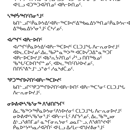
ᐊᒻᒪᓗ ᐊᑐᖅᑐᐊᕈᑎᓄᑦ ᐊᑭᓕᐅᑎᓄᑦ.
ᓴᖅᑭᔮᖅᑎᑦᑎᓂᕐᒧᑦ
ᑲᑎᓪᓗᒋᑦᑮᓇᐅᔭᐃᑦᐊᑭᓕᖅᑕᐅᔪᑦᐃᖅᑲᓇᐃᔭᖅᑎᓄᑦᑮᓇᐅᔭᓕᐊ
ᐃᖅᑲᓇᐃᔭᕐᓂᕐᒧᑦ ᑖᒃᓯᓄᑦ.
ᐊᓯᖏᑦ ᐊᑭᓕᐅᑎᑦ
ᐊᓯᖏᑦᑮᓇᐅᔭᐃᑦᐊᑭᓕᖅᑕᐅᔪᑦ ᑕᒪᑐᒧᖓ ᐱᓕᕆᓂᐅᔪᒧᑦ
ᐊᐅᓚᑕᐅᔪᓄᑦ.ᐃᓚᖃᕈᓐᓇᖅᐳᖅ ᐊᑕᐅᓰᑐᐃᓐᓇᖅᑐᒥ
ᐊᑭᓕᐅᑕᐅᔪᒧᑦ ᐊᑲᕐᕆᔮᕈᑎᓄᑦ ᓲᕐᓗ ᑎᑎᖅᑲᓄᑦ
ᖃᖓᑦᑕᐅᑎᖏᓐᓄᑦ, ᐊᐅᓚᖅᑎᑦᑎᔨᐅᔪᓄᑦ,
ᑎᑎᕋᕐᕕᖕᒧᓪᓘᓐᓃᑦ ᓱᓇᒃᑯᑖᓄᑦ.
ᕿᑐᙱᐅᕈᑎᑦᐊᑭᓕᖅᑕᐅᔪᑦ
ᑲᑎᓪᓗᒋᑦᕿᑐᙱᐅᕈᑎᑦᐊᑭᓕᐅᑎᑦ ᐊᑭᓕᖅᑕᕐᓂᑦ ᑕᒪᑐᒧᖓ
ᐱᓕᕆᓂᐅᔪᒧᑦ.
ᓂᐅᕕᐊᒃᓴᖃᕐᓂᖅ ᐱᖁᑎᒋᔭᒥᑦ
ᐃᓚᖃᖅᐳᖅᑮᓇᐅᔭᓂᑦᐱᔭᐅᔪᓂᑦ ᑕᒪᑐᒧᖓ ᐱᓕᕆᓂᐅᔪᒧᑦ
ᓂᐅᕕᐊᒃᓴᖃᕐᓂᕐᒧᑦ ᐊᑭᓕᓕᒫᑦ ᐱᒋᔭᕐᓄᑦ, ᐃᓚᖃᖅᖢᓂ
ᐃᒡᓗᖁᑎᒥᓄᑦ ᓇᖕᒥᓂᕆᔭᓂᑦ ᓄᓇᒥᓪᓗ, ᐱᖁᑎᕐᔪᐊᑦ
ᑮᓇᐅᔾᔭᒃᓴᓇᓱᐊᕈᑏᑦ ᐊᒻᒪᓗ ᐃᓱᒪᓕᐊᖑᔪᕕᓂᕐᒧᑦ