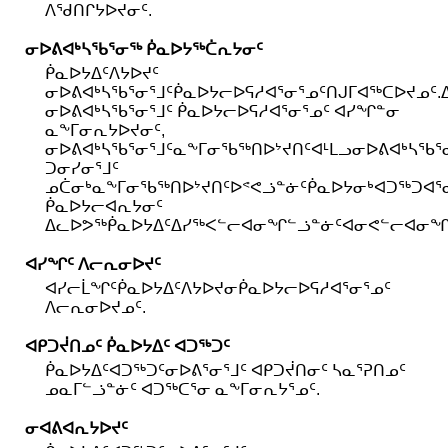
ᐱᖁᑎᒋᔭᐅᔪᓂᑦ.
ᓂᐅᕕᐊᒃᓴᖃᕐᓂᖅ ᑮᓇᐅᔭᖅᑖᕆᔭᓂᑦ
ᑮᓇᐅᔭᐃᑦᐱᔭᐅᔪᑦ
ᓂᐅᕕᐊᒃᓴᖃᕐᓂᕐᒧᑦᑮᓇᐅᔭᓕᐅᕋᓱᐊᕐᓂᕐᓄᑦᑎᒍᒥᐊᖅᑕᐅᔪᓄᑦ
ᓂᐅᕕᐊᒃᓴᖃᕐᓂᕐᒧᑦ ᑮᓇᐅᔭᓕᐅᕋᓱᐊᕐᓂᕐᓄᑦ ᐊᓯᖏᓐᓂ
ᓇᖕᒥᓂᕆᔭᐅᔪᓂᑦ,
ᓂᐅᕕᐊᒃᓴᖃᕐᓂᕐᒧᑦᓇᖕᒥᓂᖃᖅᑎᐅᔾᔪᑎᑦᐊᒻᒪᓗᓂᐅᕕᐊᒃᓴᖃᕐ
ᑐᓂᓯᓂᕐᒧᑦ
ᓄᑖᓂᒃᓇᖕᒥᓂᖃᖅᑎᐅᔾᔪᑎᑦᐅᕝᕙᓘᓐᓃᑦᑮᓇᐅᔭᓂᒃᐊᑐᖅᑐᐊᕐ
ᑮᓇᐅᔭᓕᐊᕆᔭᓂᑦ
ᐃᓚᐅᕗᖅᑮᓇᐅᔭᐃᑦᐃᓯᖅᐸᓪᓕᐊᓂᖏᓪᓘᓐᓃᑦᐊᓂᕙᓪᓕᐊᓂᖏᓪ
ᐊᓯᖏᑦ ᐱᓕᕆᓂᐅᔪᑦ
ᐊᓯᓕᒫᖏᑦᑮᓇᐅᔭᐃᑦᐱᔭᐅᔪᓂᑮᓇᐅᔭᓕᐅᕋᓱᐊᕐᓂᕐᓄᑦ
ᐱᓕᕆᓂᐅᔪᓄᑦ.
ᐊᑭᑐᔫᑎᓄᑦ ᑮᓇᐅᔭᐃᑦ ᐊᑐᖅᑐᑦ
ᑮᓇᐅᔭᐃᑦᐊᑐᖅᑐᑦᓂᐅᕕᕐᓂᕐᒧᑦ ᐊᑭᑐᔫᑎᓂᑦ ᓴᓇᕐᕈᑎᓄᑦ
ᓄᓇᒥᓪᓘᓐᓃᑦ ᐊᑐᖅᑕᕐᓂ ᓇᖕᒥᓂᕆᔭᕐᓄᑦ.
ᓂᐊᕕᐊᕆᔭᐅᔪᑦ