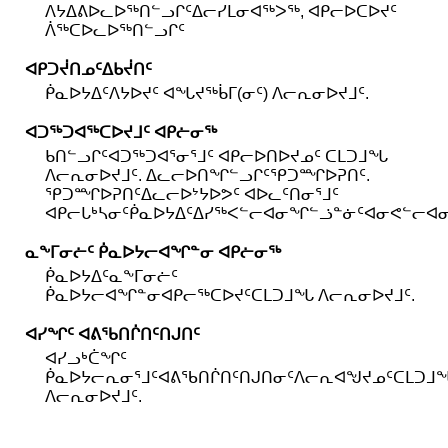
ᐱᔭᐃᕕᐅᓚᐅᖅᑎᓪᓗᒋᑦᐃᓕᓯᒪᓂᐊᖅᐳᖅ, ᐊᑭᓕᐅᑕᐅᔪᑦ
ᐲᖅᑕᐅᓚᐅᖅᑎᓪᓗᒋᑦ
ᐊᑭᑐᔫᑎᓄᑦᐃᑲᔫᑎᑦ
ᑮᓇᐅᔭᐃᑦᐱᔭᐅᔪᑦ ᐊᖓᔪᖅᑳᒥ(ᓂᑦ) ᐱᓕᕆᓂᐅᔪᒧᑦ.
ᐊᑐᖅᑐᐊᖅᑕᐅᔪᒧᑦ ᐊᑭᓖᓂᖅ
ᑲᑎᓪᓗᒋᑦᐊᑐᖅᑐᐊᕐᓂᕐᒧᑦ ᐊᑭᓕᐅᑎᐅᔪᓄᑦ ᑕᒪᑐᒧᖓ
ᐱᓕᕆᓂᐅᔪᒧᑦ. ᐃᓚᓕᐅᑎᖏᓪᓗᒋᑦᕿᑐᙱᐅᕈᑎᑦ.
ᕿᑐᙱᐅᕈᑎᑦᐃᓚᓕᐅᔾᔭᐅᕗᑦ ᐊᐅᓚᑦᑎᓂᕐᒧᑦ
ᐊᑭᓕᒐᒃᓴᓂᑦᑮᓇᐅᔭᐃᑦᐃᓯᖅᐸᓪᓕᐊᓂᖏᓪᓘᓐᓃᑦᐊᓂᕙᓪᓕᐊᓂ
ᓇᖕᒥᓂᓖᑦ ᑮᓇᐅᔭᓕᐊᖏᓐᓂ ᐊᑭᓖᓂᖅ
ᑮᓇᐅᔭᐃᑦᓇᖕᒥᓂᓖᑦ
ᑮᓇᐅᔭᓕᐊᖏᓐᓂᐊᑭᓕᖅᑕᐅᔪᑦᑕᒪᑐᒧᖓ ᐱᓕᕆᓂᐅᔪᒧᑦ.
ᐊᓯᖏᑦ ᐊᕕᖃᑎᒌᑎᑦᑎᒍᑎᑦ
ᐊᓯᓗᒃᑖᖏᑦ
ᑮᓇᐅᔭᓕᕆᓂᕐᒧᑦᐊᕕᖃᑎᒌᑎᑦᑎᒍᑎᓂᑦᐱᓕᕆᐊᖑᔪᓄᑦᑕᒪᑐᒧ
ᐱᓕᕆᓂᐅᔪᒧᑦ.