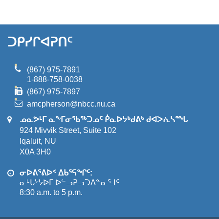
ᑐᑭᓯᒋᐊᕈᑎᑦ
(867) 975-7891
1-888-758-0038
(867) 975-7897
amcpherson@nbcc.nu.ca
ᓄᓇᕗᒻᒥ ᓇᖕᒥᓂᖃᖅᑐᓄᑦ ᑮᓇᐅᔭᒃᑯᕕᒃ ᑯᐊᐳᕇᓴᙵ
924 Mivvik Street, Suite 102
Iqaluit, NU
X0A 3H0
ᓂᐅᕕᕐᕕᐅᑉ ᐃᑲᕐᕋᖏᑦ:
ᓇᒡᒐᔾᔭᐅᒥ ᐅᓪᓗᕈᓗᑐᐃᓐᓇᕐᒧᑦ
8:30 a.m. to 5 p.m.