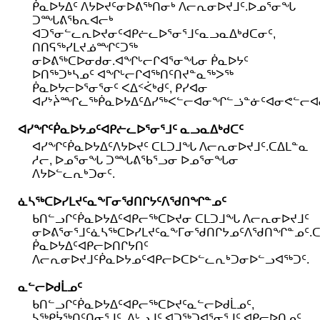
ᑮᓇᐅᔭᐃᑦ ᐱᔭᐅᔪᑦᓂᐅᕕᖅᑎᓂᒃ ᐱᓕᕆᓂᐅᔪᒧᑦ.ᐅᓄᕐᓂᖓ
ᑐᙵᕕᖃᕆᐊᓕᒃ
ᐊᑐᕐᓂᓪᓚᕆᐅᔪᓂᑦᐊᑭᓖᓚᐅᕐᓂᕐᒧᑦᓇᓗᓇᐃᒃᑯᑕᓂᑦ,
ᑎᑎᕋᖅᓯᒪᔪᓅᙱᑦᑐᖅ
ᓂᐅᕕᖅᑕᐅᓂᑯᓂ.ᐊᖏᒡᓕᒋᐊᕐᓂᖓᓂ ᑮᓇᐅᔭᑦ
ᐅᑎᖅᑐᒃᓴᓄᑦ ᐊᖏᒡᓕᒋᐊᖅᑎᑦᑎᔪᓐᓇᖅᐳᖅ
ᑮᓇᐅᔭᓕᐅᕐᓂᕐᓂᑦ ᐸᐃᑉᐹᒃᑯᑦ, ᑭᓯᐊᓂ
ᐊᓯᔾᔩᙱᓚᖅᑮᓇᐅᔭᐃᑦᐃᓯᖅᐸᓪᓕᐊᓂᖏᓪᓘᓐᓃᑦᐊᓂᕙᓪᓕᐊ
ᐊᓯᖏᑦᑮᓇᐅᔭᓄᑦᐊᑭᓖᓚᐅᕐᓂᕐᒧᑦ ᓇᓗᓇᐃᒃᑯᑕᑦ
ᐊᓯᖏᑦᑮᓇᐅᔭᐃᑦᐱᔭᐅᔪᑦ ᑕᒪᑐᒧᖓ ᐱᓕᕆᓂᐅᔪᒧᑦ.ᑕᐃᒪᓐᓇ
ᓱᓕ, ᐅᓄᕐᓂᖓ ᑐᙵᕕᖃᕐᓗᓂ ᐅᓄᕐᓂᖓᓂ
ᐱᔭᐅᓪᓚᕆᒃᑐᓂᑦ.
ᓈᓴᖅᑕᐅᓯᒪᔪᑦᓇᖕᒥᓂᖁᑎᒋᔭᑦᐱᖁᑎᖏᓐᓄᑦ
ᑲᑎᓪᓗᒋᑦᑮᓇᐅᔭᐃᑦᐊᑭᓕᖅᑕᐅᔪᓂ ᑕᒪᑐᒧᖓ ᐱᓕᕆᓂᐅᔪᒧᑦ
ᓂᐅᕕᕐᓂᕐᒧᑦᓈᓴᖅᑕᐅᓯᒪᔪᑦᓇᖕᒥᓂᖁᑎᒋᔭᓄᑦᐱᖁᑎᖏᓐᓄᑦ.ᑕᐃ
ᑮᓇᐅᔭᐃᑦᐊᑭᓕᐅᑎᒋᔭᑎᑦ
ᐱᓕᕆᓂᐅᔪᒧᑦᑮᓇᐅᔭᓄᑦᐊᑭᓕᐅᑕᐅᓪᓚᕆᒃᑐᓂᐅᓪᓗᐊᖅᑐᑦ.
ᓇᓪᓕᐅᑯᒫᓄᑦ
ᑲᑎᓪᓗᒋᑦᑮᓇᐅᔭᐃᑦᐊᑭᓕᖅᑕᐅᔪᑦᓇᓪᓕᐅᑯᒫᓄᑦ,
ᓴᖅᑭᔮᖅᑎᑦᑎᓂᕐᒧᑦ, ᐃᒡᓗᒧᑦ ᐊᑐᖅᑐᐊᕐᓂᕐᒧᑦ ᐊᑭᓕᐅᑎᓄᑦ