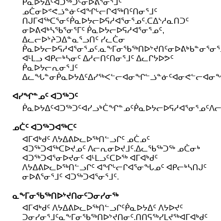
ᑮᓇᐅᔭᐃᑦᐊᑐᖅᑐᑦᓂᐅᕕᕐᓂᕐᒧᑦ
ᓄᑖᓂᐅᕝᕙᓘᓐᓃᑦᐊᖏᒡᓕᒋᐊᖅᑎᑦᑎᓂᕐᒧᑦ
ᑎᒍᒥᐊᖅᑕᕐᓂᑦᑮᓇᐅᔭᓕᐅᕋᓱᐊᕐᓂᕐᓄᑦ.ᑕᐃᔅᓱᓇᑎᑐᑦ
ᓂᐅᕕᐊᒃᓴᖃᕐᓂᕐᒥᑦ ᑮᓇᐅᔭᓕᐅᕋᓱᐊᕐᓂᕐᓄᑦ,
ᐃᓚᓕᐅᔾᔨᑐᐃᓐᓇᕐᓗᑎᑦ ᓯᓚᑖᓂ
ᑮᓇᐅᔭᓕᐅᕋᓱᐊᕐᓂᕐᓄᑦ.ᓇᖕᒥᓂᖃᖅᑎᐅᔾᔪᑎᑦᓂᐅᕕᒃᑲᓐᓂᕐᓂᕐᒧ
ᐊᒻᒪᓗ ᐊᑭᓕᒃᓴᓂᑦ ᐃᓱᓕᑎᑦᑎᓂᕐᒧᑦ ᐃᓚᒋᔭᐅᕗᑦ
ᑮᓇᐅᔭᓕᕆᓂᕐᒧᑦ
ᐃᓚᖓᓐᓂᑮᓇᐅᔭᐃᑦᐃᓯᖅᐸᓪᓕᐊᓂᖏᓪᓘᓐᓃᑦᐊᓂᕙᓪᓕᐊᓂᖏᓪ
ᐊᓯᖏᓐᓄᑦ ᐊᑐᖅᑐᑦ
ᑮᓇᐅᔭᐃᑦᐊᑐᖅᑐᑦᐊᓯᓗᒃᑖᖏᓐᓄᑦᑮᓇᐅᔭᓕᐅᕋᓱᐊᕐᓂᕐᓄᑦᐱᓕ
ᓄᑖᑦ ᐊᑐᖅᑐᐊᖅᑕᑦ
ᐊᒥᐊᒃᑯᑦ ᐱᔭᐃᕕᐅᓚᐅᖅᑎᓪᓗᒋᑦ ᓄᑖᓄᑦ
ᐊᑐᖅᑐᐊᖅᑕᐅᔪᓄᑦ ᐱᓕᕆᓂᐅᔪᒧᑦ.ᐃᓚᖃᖅᑐᖅ ᓄᑖᓂᒃ
ᐊᑐᖅᑐᐊᕐᓂᐅᔪᓂᑦ ᐊᒻᒪᓗᑦᑕᐅᖅ ᐊᒥᐊᒃᑯᑦ
ᐱᔭᐃᕕᐅᓚᐅᖅᑎᓪᓗᒋᑦ ᐊᖏᒡᓕᒋᐊᕐᓂᖓᓄᑦ ᐊᑭᓕᒃᓴᑎᒍᑦ
ᓂᐅᕕᕐᓂᕐᒧᑦ ᐊᑐᖅᑐᐊᕐᓂᕐᒧᑦ.
ᓇᖕᒥᓂᖃᖅᑎᐅᔾᔪᑎᓂᑦᑐᓂᓯᓂᖅ
ᐊᒥᐊᒃᑯᑦ ᐱᔭᐃᕕᐅᓚᐅᖅᑎᓪᓗᒋᑦᑮᓇᐅᔭᐃᑦ ᐱᔭᐅᔪᑦ
ᑐᓂᓯᓂᕐᒧᑦᓇᖕᒥᓂᖃᖅᑎᐅᔾᔪᑎᓂᑦ.ᑎᑎᕋᖅᓯᒪᔪᖅᐊᒥᐊᒃᑯᑦ