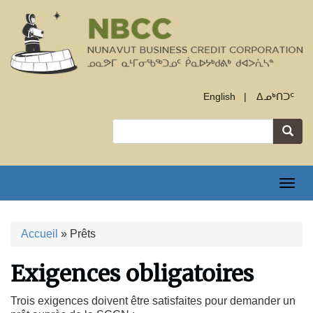
Aller
au
contenu
principal
English
ᐃᓄᒃᑎᑐᑦ
Rechercher
Togg
navig
Accueil
Prêts
Fil
Exigences obligatoires
d'Ariane
Trois exigences doivent être satisfaites pour demander un